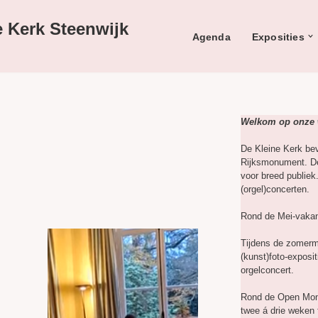
e Kerk Steenwijk
Agenda
Exposities
Welkom op onze 
De Kleine Kerk bev
Rijksmonument. De 
voor breed publiek
(orgel)concerten.
Rond de Mei-vakan
Tijdens de zomerm
(kunst)foto-exposi
orgelconcert.
Rond de Open Monu
twee á drie weken 